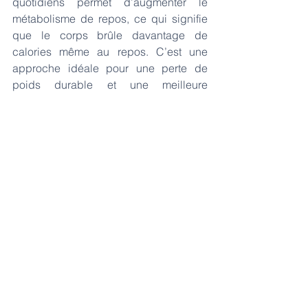
quotidiens permet d’augmenter le 
métabolisme de repos, ce qui signifie 
que le corps brûle davantage de 
calories même au repos. C’est une 
approche idéale pour une perte de 
poids durable et une meilleure 
condition physique.
Réduction du stress et 
amélioration du sommeil : 
La 
marche
 en plein air, notamment le 
matin, régule votre rythme circadien, ce 
qui :
Améliore la qualité du sommeil.
Vous aide à vous sentir plus 
reposé et énergique.
En outre, elle réduit les niveaux 
de 
cortisol
 (
l’hormone du stress
), ce qui 