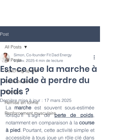
Post
All Posts
Simon, Co-founder Fit Dad Energy
All Posts
6 janv. 2025
4 min de lecture
Est-ce que la marche à
Coaching sportif
pied aide à perdre du
Perte de poids
poids ?
Nutrition
Dernière mise à jour :
17 mars 2025
Remise en forme
La 
marche
 est souvent sous-estimée 
Renforcement musculaire
lorsqu’il s’agit de 
perte de poids
, 
notamment en comparaison à la 
course 
à pied
. 
Pourtant, cette activité simple et 
accessible à tous joue un rôle clé dans 