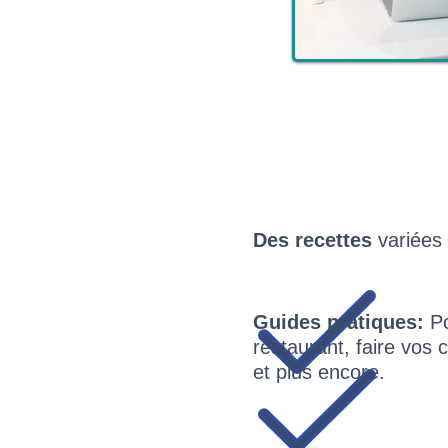
Des recettes
variées 
Guides pratiques:
Po
restaurant, faire vos 
et plus encore.