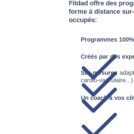
Fitdad offre des pr
forme à distance su
occupés:
Programmes 100% 
Créés par des expe
Sur-mesure :
adapt
cardio-vasculaire...
Un coach à vos cô