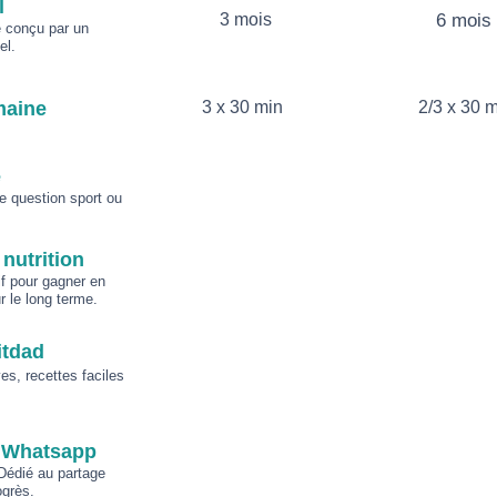
l
3 mois
6 mois
 conçu par un
el.
maine
3 x 30 min
2/3 x 30 
e
e question sport ou
nutrition
f pour gagner en
r le long terme.
itdad
es, recettes faciles
 Whatsapp
Dédié au partage
ogrès.