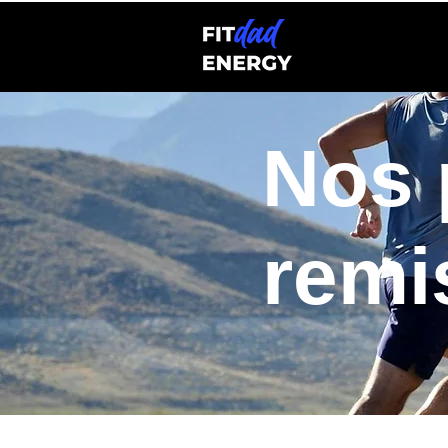
Nos 
remi