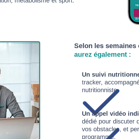
tion, métabolisme et sport.
Selon les semaines 
aurez également :
Un suivi nutritionn
tracker, accompagné 
nutritionniste.
Un appel vidéo indi
dédié pour discuter 
vos obstacles, et pe
programme.