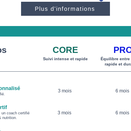
Plus d'informations
os
CORE
PR
Suivi intense et rapide
Équilibre entre
rapide et dur
onnalisé
3 mois
6 mois
ié.
tif
3 mois
6 mois
un coach certifié
 nutrition.