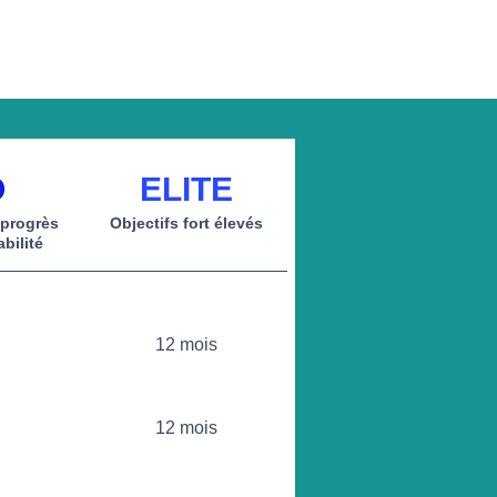
O
ELITE
 progrès
Objectifs fort élevés
abilité
12 mois
12 mois