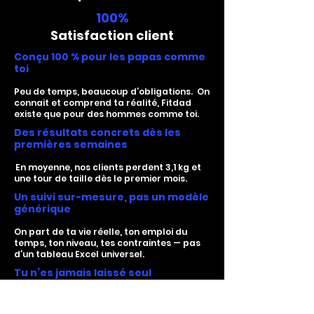
100%
Satisfaction client
Conçu 100 % pour les papas comme
toi
Peu de temps, beaucoup d’obligations. On
connait et comprend ta réalité, Fitdad
existe que pour des hommes comme toi.
Des résultats concrets dès les
premières semaines
En moyenne, nos clients perdent 3,1 kg et
une tour de taille dès le premier mois.
Un suivi sur-mesure, pas un modèle
générique
On part de ta vie réelle, ton emploi du
temps, ton niveau, tes contraintes — pas
d’un tableau Excel universel.
Tu n’es jamais laissé seul
Ici, ton coach est vraiment là. À l’écoute,
engagé, régulier.