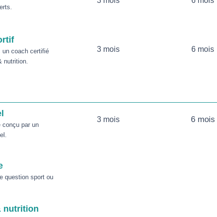
3 mois
6 mois
erts.
rtif
3 mois
6 mois
un coach certifié
 nutrition.
l
6 mois
3 mois
 conçu par un
el.
e
e question sport ou
 nutrition