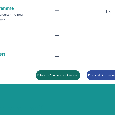
-
gramme
1 x
 programme pour
erme.
-
-
-
ert
Plus d'informations
Plus d'infor
nctionne?