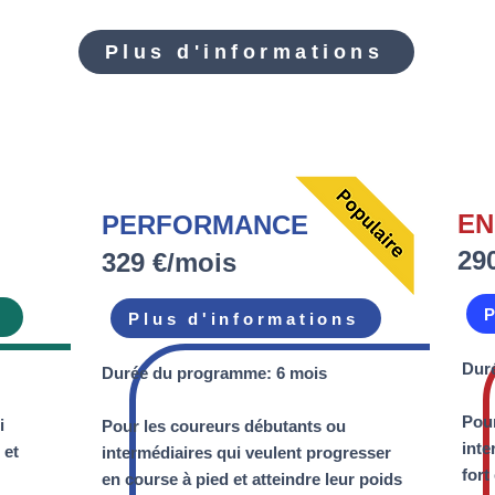
Plus d'informations
EN
PERFORMANCE
29
329 €/mois
s
Plus d'informations
Dur
Durée du programme: 6 mois
Pour
i
Pour les coureurs débutants ou
inte
 et
intermédiaires qui veulent progresser
fort
en course à pied et atteindre leur poids