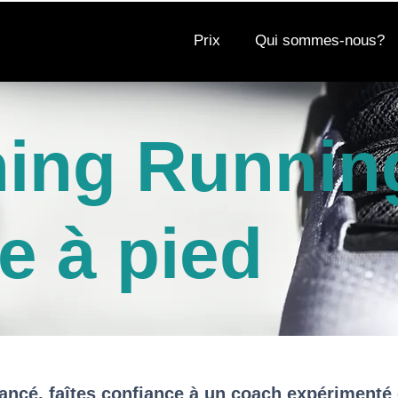
Prix
Qui sommes-nous?
ing Runnin
e à pied
ancé, faîtes confiance à un coach expérimenté 