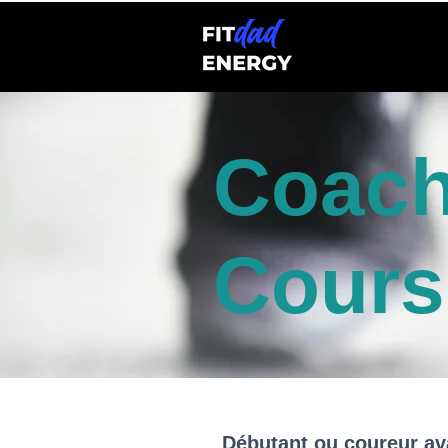
Coach
Cours
Débutant ou coureur av