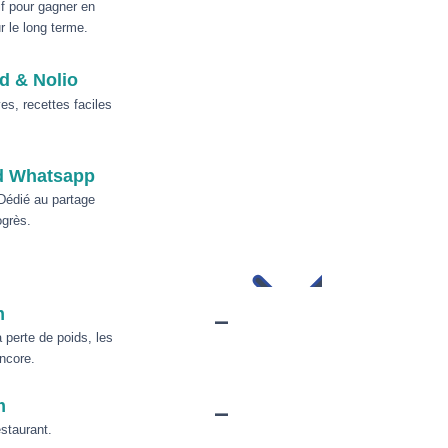
f pour gagner en
r le long terme.
d & Nolio
es, recettes faciles
d Whatsapp
Dédié au partage
ogrès.
-
m
perte de poids, les
ncore.
-
m
staurant.