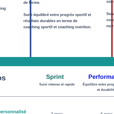
cons
de forme.
hing
Suiv
Suivi équilibré entre progrès sportif et
coac
résultats durables en terme de
nutr
coaching sportif et coaching nutrition.
Sprint
Perform
os
Suivi intense et rapide
Équilibre entre pro
et durabili
personnalisé