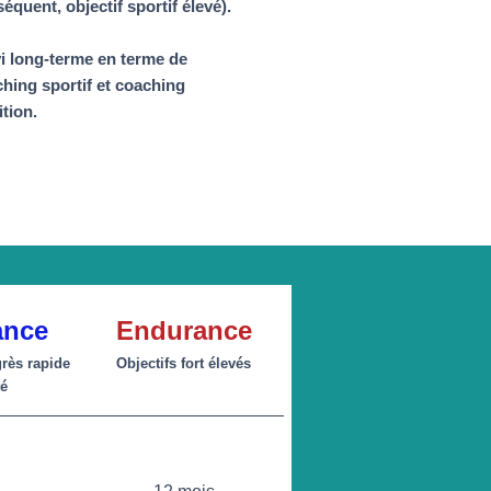
équent, objectif sportif élevé).
i long-terme en terme de
hing sportif et coaching
ition.
ance
Endurance
grès rapide
Objectifs fort élevés
té