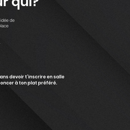
r qui?
 idée de
place
.
ns devoir t’inscrire en salle
oncer à ton plat préféré.