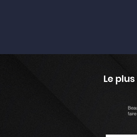
Le plu
Beau
fair