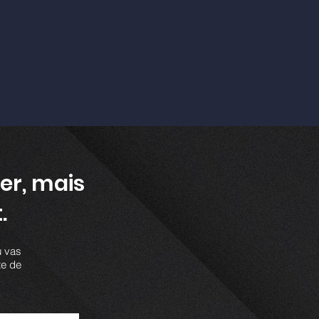
er, mais
.
u vas
te de