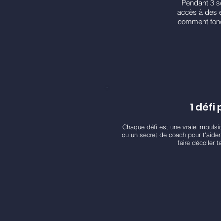
Pendant 3 se
accès à des e
comment fonc
1 défi 
Chaque défi est une vraie impulsi
ou un secret de coach pour t'aider
faire décoller 