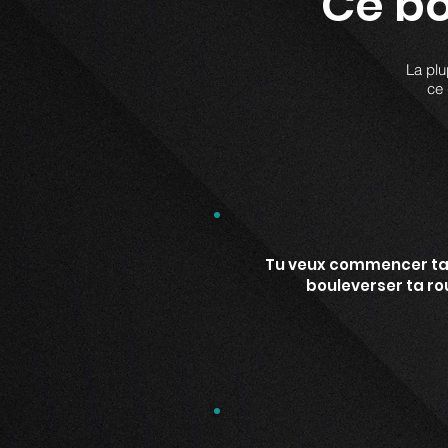
Ce bo
La plu
ce 
Tu veux commencer ta 
bouleverser ta ro