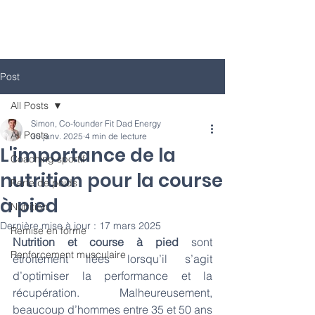
Post
All Posts
Simon, Co-founder Fit Dad Energy
All Posts
30 janv. 2025
4 min de lecture
L'importance de la
Coaching sportif
nutrition pour la course
Perte de poids
à pied
Nutrition
Dernière mise à jour :
17 mars 2025
Remise en forme
Nutrition et course à pied
 sont 
Renforcement musculaire
étroitement liées lorsqu’il s’agit 
d’optimiser la performance et la 
récupération. Malheureusement, 
beaucoup d’hommes entre 35 et 50 ans 