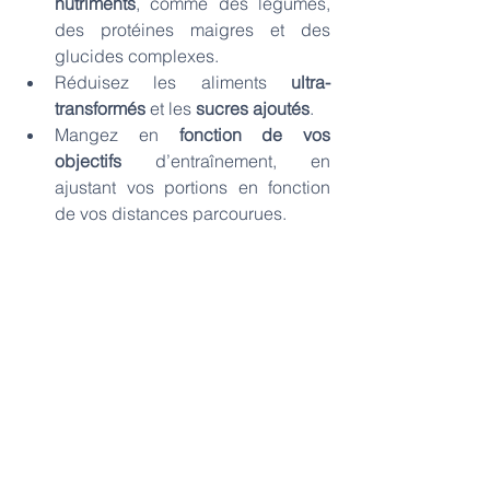
nutriments
, comme des légumes, 
des protéines maigres et des 
glucides complexes.
Réduisez les aliments
 ultra-
transformés
 et les 
sucres ajoutés
.
Mangez en 
fonction de vos 
objectifs
 d’entraînement, en 
ajustant vos portions en fonction 
de vos distances parcourues.
Évitez
 les régimes drastiques qui 
peuvent nuire à votre énergie et à 
votre récupération. 
Adoptez une approche 
progressive pour éviter l’effet yo-yo 
et favoriser un mode de vie 
durable.
Les recherches montrent que combiner 
une activité physique régulière et une 