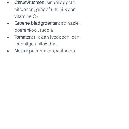
Citrusvruchten
: sinaasappels, 
citroenen, grapefruits (rijk aan 
vitamine C)
Groene bladgroenten
: spinazie, 
boerenkool, rucola
Tomaten
: rijk aan lycopeen, een 
krachtige antioxidant
Noten
: pecannoten, walnoten 
(bron van vitamine E)
Groene thee
: rijk aan polyfenolen, 
vooral epigallocatechinegallaat 
(EGCG)
Vitamine C en E
, 
flavonoïden
 en 
polyfenolen
 zijn krachtige 
antioxidanten die makkelijk in je dieet 
verwerkt kunnen worden met vers fruit 
en groenten.
Conclusie
Het behouden van een efficiënt 