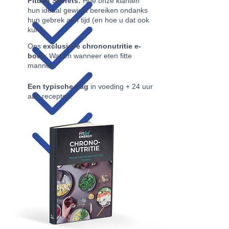
Fitdad Secrets:
Hoe onze klanten
hun ideaal gewicht bereiken ondanks
hun gebrek aan tijd (en hoe u dat ook
kunt)
Ons
exclusieve chrononutritie e-
boek
: Wat en wanneer eten fitte
mannen.
Een typische dag
in voeding + 24 uur
aan recepten.